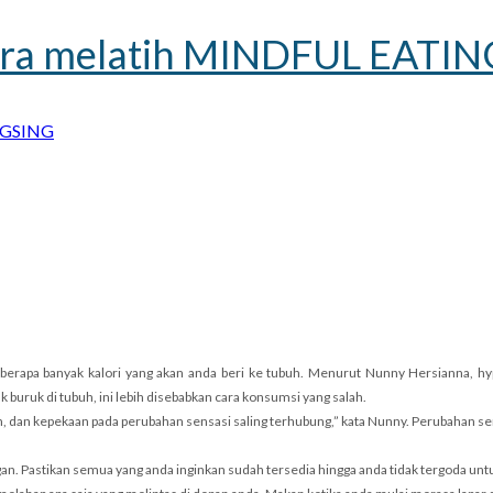
ara melatih MINDFUL EATING
GSING
berapa banyak kalori yang akan anda beri ke tubuh. Menurut Nunny Hersianna, h
buruk di tubuh, ini lebih disebabkan cara konsumsi yang salah.
n, dan kepekaan pada perubahan sensasi saling terhubung,” kata Nunny. Perubahan s
. Pastikan semua yang anda inginkan sudah tersedia hingga anda tidak tergoda unt