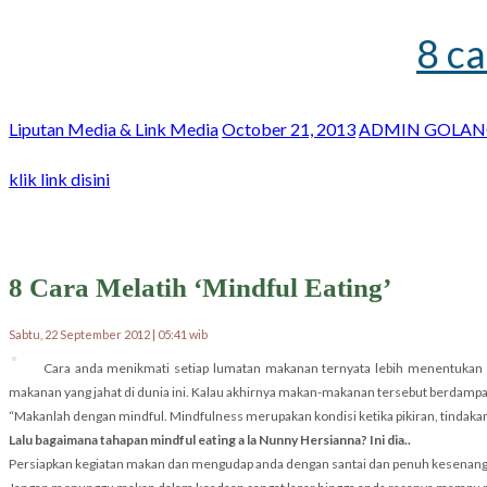
8 c
Liputan Media & Link Media
October 21, 2013
ADMIN GOLAN
klik link disini
8 Cara Melatih ‘Mindful Eating’
Sabtu, 22 September 2012 | 05:41 wib
Cara anda menikmati setiap lumatan makanan ternyata lebih menentukan 
makanan yang jahat di dunia ini. Kalau akhirnya makan-makanan tersebut berdampak 
“Makanlah dengan mindful. Mindfulness merupakan kondisi ketika pikiran, tindaka
Lalu bagaimana tahapan mindful eating a la Nunny Hersianna? Ini dia..
Persiapkan kegiatan makan dan mengudap anda dengan santai dan penuh kesenangan