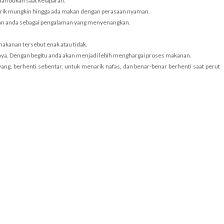
an bukan saat kelaparan.
narik mungkin hingga ada makan dengan perasaan nyaman.
makan anda sebagai pengalaman yang menyenangkan.
akanan tersebut enak atau tidak.
inya. Dengan begitu anda akan menjadi lebih menghargai proses makanan.
ang, berhenti sebentar, untuk menarik nafas, dan benar-benar berhenti saat perut