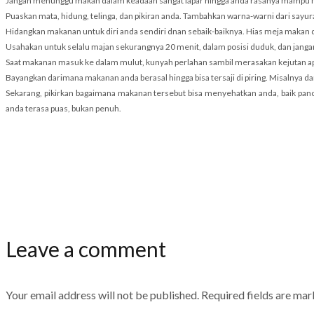
Jangan menunggu makan dalam keadaan sangat lapar hingga anda rasanya mampu mela
Puaskan mata, hidung, telinga, dan pikiran anda. Tambahkan warna-warni dari sa
Hidangkan makanan untuk diri anda sendiri dnan sebaik-baiknya. Hias meja makan d
Usahakan untuk selalu majan sekurangnya 20 menit, dalam posisi duduk, dan jangan 
Saat makanan masuk ke dalam mulut, kunyah perlahan sambil merasakan kejutan ap
Bayangkan darimana makanan anda berasal hingga bisa tersaji di piring. Misalnya 
Sekarang, pikirkan bagaimana makanan tersebut bisa menyehatkan anda, baik panca
anda terasa puas, bukan penuh.
Leave a comment
Your email address will not be published.
Required fields are ma