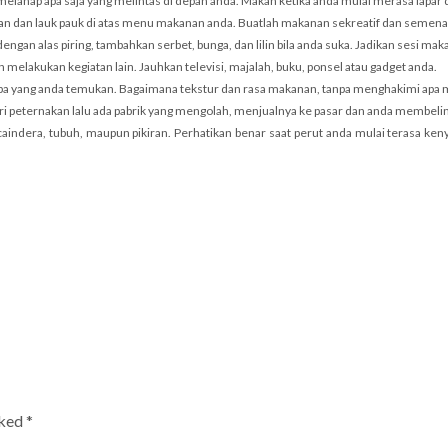
hap apa saja yang melintas di depan anda. Makan ketika anda mulai merasa lapar d
yuran dan lauk pauk di atas menu makanan anda. Buatlah makanan sekreatif dan seme
engan alas piring, tambahkan serbet, bunga, dan lilin bila anda suka. Jadikan sesi 
melakukan kegiatan lain. Jauhkan televisi, majalah, buku, ponsel atau gadget anda.
a yang anda temukan. Bagaimana tekstur dan rasa makanan, tanpa menghakimi apa m
dari peternakan lalu ada pabrik yang mengolah, menjualnya ke pasar dan anda membel
indera, tubuh, maupun pikiran. Perhatikan benar saat perut anda mulai terasa keny
rked
*