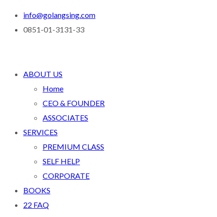
info@golangsing.com
0851-01-3131-33
ABOUT US
Home
CEO & FOUNDER
ASSOCIATES
SERVICES
PREMIUM CLASS
SELF HELP
CORPORATE
BOOKS
22 FAQ