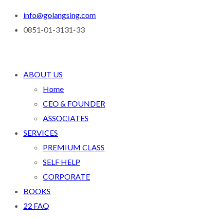
info@golangsing.com
0851-01-3131-33
ABOUT US
Home
CEO & FOUNDER
ASSOCIATES
SERVICES
PREMIUM CLASS
SELF HELP
CORPORATE
BOOKS
22 FAQ