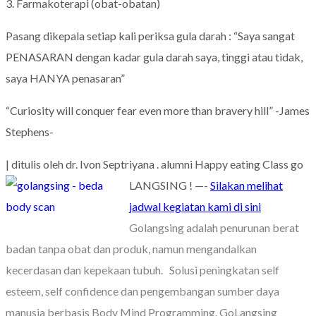
3. Farmakoterapi (obat-obatan)
Pasang dikepala setiap kali periksa gula darah : “Saya sangat
PENASARAN dengan kadar gula darah saya, tinggi atau tidak,
saya HANYA penasaran”
“Curiosity will conquer fear even more than bravery hill” -James
Stephens-
| ditulis oleh dr. Ivon Septriyana . alumni Happy eating Class
go
LANGSING !
—-
Silakan melihat
jadwal kegiatan kami di sini
Golangsing adalah penurunan berat
badan tanpa obat dan produk, namun mengandalkan
kecerdasan dan kepekaan tubuh.
Solusi peningkatan self
esteem, self confidence dan pengembangan sumber daya
manusia berbasis Body Mind Programming.
GoLangsing