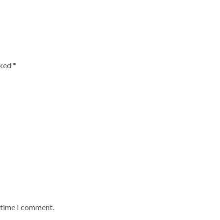
rked
*
t time I comment.