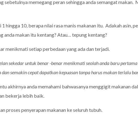
g sebetulnya memegang peran sehingga anda semangat makan. M
1 hingga 10, berapa nilai rasa manis makanan itu. Adakah asin, p
ng anda makan itu kentang? Atau… tepung kentang?
r menikmati setiap perbedaan yang ada dan terjadi.
elan sekedar untuk benar -benar menikmati seolah anda baru pertama
a dan semakin cepat dapatkan kepuasan tanpa harus makan terlalu ba
 akhirnya anda memahami bahwasanya menggigit makanan dala
 bekerja lebih baik.
 proses penyerapan makanan ke seluruh tubuh.