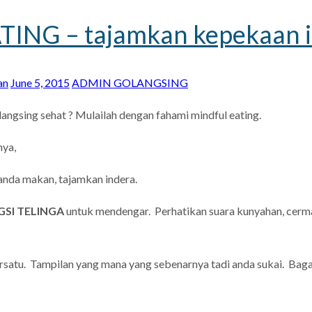
ING – tajamkan kepekaan 
an
June 5, 2015
ADMIN GOLANGSING
angsing sehat ? Mulailah dengan fahami mindful eating.
nya,
anda makan, tajamkan indera.
SI TELINGA
untuk mendengar. Perhatikan suara kunyahan, cerma
persatu. Tampilan yang mana yang sebenarnya tadi anda sukai. B