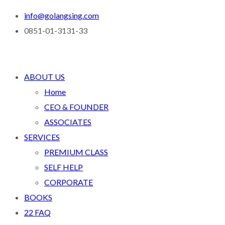
info@golangsing.com
0851-01-3131-33
ABOUT US
Home
CEO & FOUNDER
ASSOCIATES
SERVICES
PREMIUM CLASS
SELF HELP
CORPORATE
BOOKS
22 FAQ