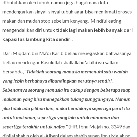
dibutuhkan oleh tubuh, namun juga bagaimana kita
mendengarkan sinyal-sinyal tubuh agar bisa menikmati proses
makan dan mudah stop sebelum kenyang. Mindful eating
mengendalikan diri untuk
tidak lagi makan lebih banyak dari
kapasitas lambung kita sendiri.
Dari Miqdam bin Ma’di Karib beliau menegaskan bahwasanya
beliau mendengar Rasulullah shallallahu ‘alaihi wa sallam
bersabda,
“Tidaklah seorang manusia memenuhi satu wadah
yang lebih berbahaya dibandingkan perutnya sendiri.
Sebenarnya seorang manusia itu cukup dengan beberapa suap
makanan yang bisa menegakkan tulang punggungnya. Namun
jika tidak ada pilihan lain, maka hendaknya sepertiga perut itu
untuk makanan, sepertiga yang lain untuk minuman dan
sepertiga terakhir untuk nafas.”
(HR. Ibnu Majah no. 3349 dan
dinilai shahih oleh al-Albani dalam shahih sunan Ibnu Majah no.