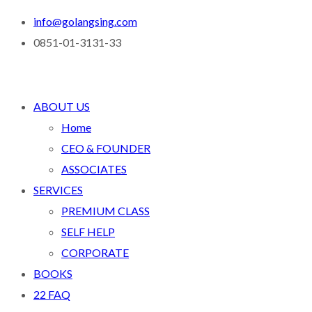
info@golangsing.com
0851-01-3131-33
ABOUT US
Home
CEO & FOUNDER
ASSOCIATES
SERVICES
PREMIUM CLASS
SELF HELP
CORPORATE
BOOKS
22 FAQ