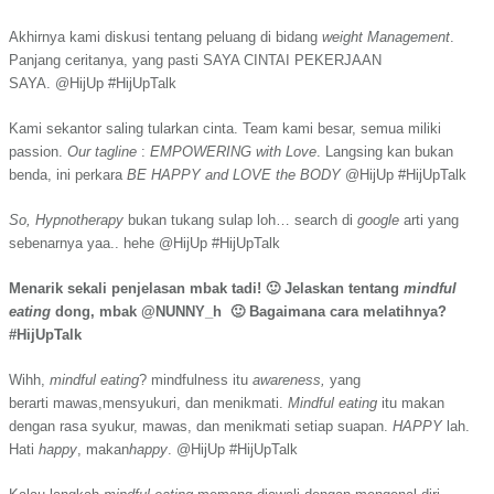
Akhirnya kami diskusi t
en
t
an
g peluang di bidang
weight Management
.
Panjang ceritanya
, yan
g pasti SAYA CINTAI PEKERJAAN
SAYA.
@HijUp
#HijUpTalk
K
ami sekantor saling tularkan cinta. Team kami besar, semua miliki
passion.
O
ur tagline
:
EMPOWERING with Love
.
L
angsing kan bukan
benda
, i
ni perkara
BE HAPPY and LOVE the BODY
@HijUp
#HijUpTalk
So, Hypnotherapy
bukan tukang sulap loh… search di
google
arti y
an
g
sebenarnya yaa.. hehe
@HijUp
#HijUpTalk
Menarik sekali penjelasan mbak tadi! 🙂 Jelaskan tentang
mindful
eating
dong, mbak @NUNNY_h 🙂 Bagaimana cara melatihnya?
#HijUpTalk
Wihh,
mindful eating
? mindfulness itu
awareness
,
yang
berarti
mawas,mensyukuri,
dan
menikmati.
Mindful eating
itu makan
dengan rasa syukur, mawas
,
dan menikmati setiap suapan.
HAPPY
lah.
Hati
happy
, makan
happy
.
@HijUp
#HijUpTalk