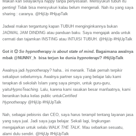
Makan kan selayaknya
happy
tanpa penyesalan. Mensyukuri tubuh itu
penting! Tidak bisa mensyukuri kalau belum mengenali. Nah itu yang saya
sharing : caranya. @HijUp #HijupTalk
Jadwal makan tergantung kapan TUBUH menginginkannya bukan
JADWAL JAM DINDING atau panduan baku. Saya mengajak anda untuk
cermati dan tajamkan INSTING atau INTUISI TUBUH. @HijUp #HijUpTalk
Got it 🙂
So hypnotherapy is about state of mind
. Bagaimana awalnya
mbak @NUNNY_h bisa terjun ke dunia
hypnoterapi
? #HijUpTalk
Awalnya jadi
hypnotherapy
? haha.. ini menarik.
Tidak pernah terpikir
sekalipun sebelumnya. Awalnya partner saya yang belajar lalu kami
terapkan di sekolah Islam yang saya pimpin, untuk guru-guru,
yaitu
HypnoTeaching
.
Lalu
,
karena kami rasakan besar manfaatnya, kami
beranikan buka kelas public unt
uk
Certified
Hypnotherapy
@HijUp
#HijUpTalk
Nah
,
sebagai pebisnis dan CEO, saya harus t
e
rampil tentang layanan jasa
yang saya jual. Jadi saya juga belajar.
Sekali lagi, lingkungan
mengajarkan untuk selalu
WALK THE TALK
. Mau sebarkan sesuatu,
alami dulu sendiri.
@HijUp
#HijUpTalk