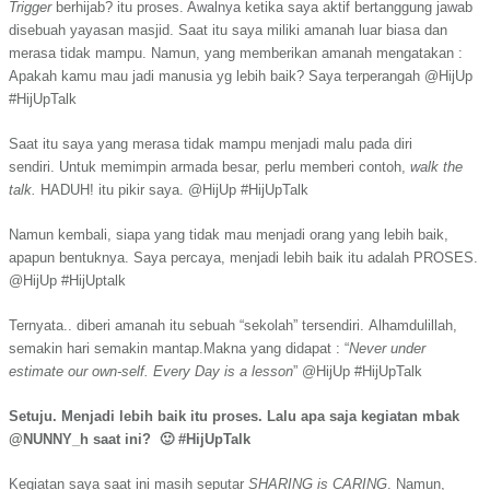
Trigger
berhijab? itu proses. Awalnya ketika saya aktif bertanggung jawab
disebuah yayasan masjid. Saat itu saya miliki amanah luar biasa dan
merasa tidak mampu. Namun
,
yang memberikan amanah mengatakan :
Apakah kamu mau jadi manusia yg lebih baik?
Saya terperangah @HijUp
#HijUpTalk
Saat itu saya yang merasa tidak mampu menjadi malu pada diri
sendiri.
Untuk memimpin armada besar, perlu memberi contoh,
walk the
talk.
HADUH! itu pikir saya. @HijUp #HijUpTalk
Namun kembali, siapa yang tidak mau menjadi orang yang lebih baik,
apapun bentuknya. Saya percaya, menjadi lebih baik itu adalah PROSES.
@HijUp #HijUptalk
Ternyata.. diberi amanah itu sebuah “sekolah” tersendiri.
Alhamdulillah,
semakin hari semakin mantap.
Makna y
an
g didapat : “
N
ever under
estimate our own-self. Every Day is a lesson
”
@HijUp
#HijUpTalk
Setuju. Menjadi lebih baik itu proses. Lalu apa saja kegiatan mbak
@NUNNY_h saat ini? 🙂 #HijUpTalk
Kegiatan saya saat ini masih seputar
SHARING is CARING
. Namun,