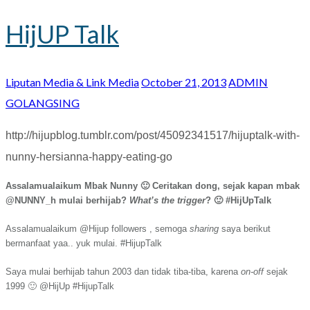
HijUP Talk
Liputan Media & Link Media
October 21, 2013
ADMIN
GOLANGSING
http://hijupblog.tumblr.com/post/45092341517/hijuptalk-with-
nunny-hersianna-happy-eating-go
Assalamualaikum Mbak Nunny 🙂 Ceritakan dong, sejak kapan mbak
@NUNNY_h mulai berhijab?
What’s the trigger
? 🙂 #HijUpTalk
Assalamualaikum @Hijup followers , semoga
sharing
saya berikut
bermanfaat yaa.. yuk mulai. #HijupTalk
Saya mulai berhijab tahun 2003 dan tidak tiba-tiba, karena
on-off
sejak
1999 🙂 @HijUp #HijupTalk