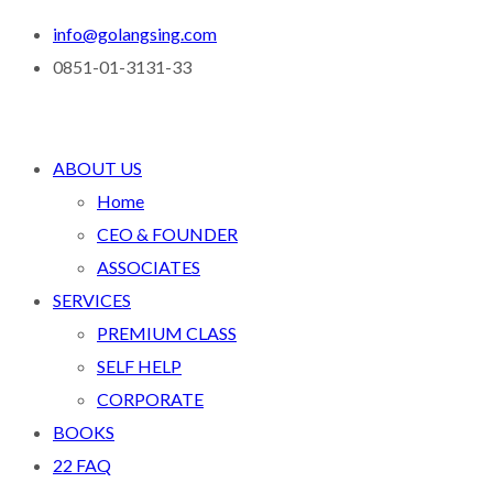
info@golangsing.com
0851-01-3131-33
ABOUT US
Home
CEO & FOUNDER
ASSOCIATES
SERVICES
PREMIUM CLASS
SELF HELP
CORPORATE
BOOKS
22 FAQ