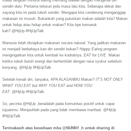
Kalau langkah
mindful eating
memang diawali d
en
g
an
mengenal diri
sendiri dulu
.
Pertama telusuri pola masa lalu kita. Seberapa dekat dan
sayang kita ini pada tubuh sendiri.
Mengapa kita cenderung menganggap
makanan ini musuh. Bukankah yang putuskan makan adalah kita?
Makan
untuk hidup atau hidup untuk makan? Kita tipe kemaruk
kah?
@HijUp
#HijUpTalk
Manusia telah disiapkan makanan secara natural. Y
an
g jadikan makanan
ini menjadi berbahaya kan diri sendiri bukan?
Happy Eating
program
mengingatkan kita untuk kembali ke kodratnya.
EAT for LIVE
.
Makan
ketika tubuh butuh ener
g
i dan berhentilah dengan rasa syukur sebelum
kenyang.
@HijUp
#HijUpTalk
S
etelah kenali diri, tanyaka
,
APA ALASANMU Makan?
IT
’
S NOT ONLY
WHAT YOU EAT but WHY YOU EAT and HOW YOU
EAT
.
@HijUp
#HijUpTalk
S
o
,
pecinta
@HijUp
,beradalah pada komunitas positif unt
uk
capai
tujuanmu. Menjauhlah pada y
an
g tidak membawa manfaat.
@HijUp
#HijUpTalk
Terimakasih atas kesediaan mba
@NUNNY_h
untuk sharing di