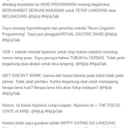
dibidang kesehatan
by MIND PROGRAMING
tentang bagaimana
BERSAHABAT DENGAN MAKANAN untuk TETAP LANGSING atau
MELANGSING @hijUp #HijUpTalk
Saya seorang
hypnotherapist
dan pencinta metoda “Neuro Linguistic
Programming”. Saya pun penggiat
VIRTUAL GASTRIC BAND
@HijUp
#HijUpTalk
VGB = sebuah metode
hypnosis
untuk stop makan sebelum kenyang
namun tetap puas. Saya percaya bahwa TUBUH itu CERDAS. Tidak perlu
tergantung obat-obatan untuk bisa langsing. @HijUp #HijupTalk
DIET DOESN’T WORK
, karena diet hanya bekerja pada tubuh tidak pada
pikiran. Tidak ubah perilaku. Ketika tergantung obat untuk melangsing,
berapa lama kuat? Berapa lama kita akan hidup kedepan? @HijUp
#HijUpTalk
Namun, ini bukan
hypnosis
sulap-sulapan.
Hypnosis
itu =
THE FOCUS
STATE of MIND
. @HijUp #HijUpTalk
Karena itulah saya gunakan istilah
HAPPY EATING GO LANGSING
.