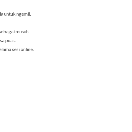
a untuk ngemil.
sebagai musuh.
sa puas.
lama sesi online.