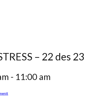
TRESS – 22 des 23
 am
-
11:00 am
menit