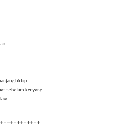
an.
anjang hidup.
uas sebelum kenyang.
ksa.
++++++++++++