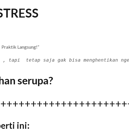
STRESS
 Praktik Langsung!”
 , tapi  tetap saja gak bisa menghentikan ng
han serupa?
++++++++++++++++++++++
rti ini: