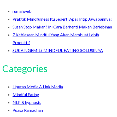
rumahweb
Praktik Mindfulness Itu Seperti Apa? Intip Jawabannya!
Susah Stop Makan? Ini Cara Berhenti Makan Berlebihan
7 Kebiasaan Mindful Yang Akan Membuat Lebih
Produktif
SUKA NGEMIL? MINDFUL EATING SOLUSINYA
Categories
Liputan Media & Link Media
Mindful Eating
NLP & hypnosis
Puasa Ramadhan