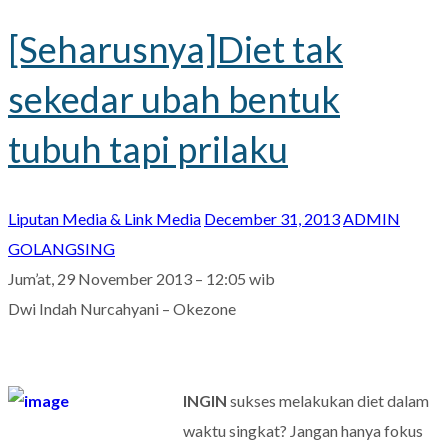
[Seharusnya]Diet tak
sekedar ubah bentuk
tubuh tapi prilaku
Liputan Media & Link Media
December 31, 2013
ADMIN
GOLANGSING
Jum’at, 29 November 2013 – 12:05 wib
Dwi Indah Nurcahyani – Okezone
INGIN
sukses melakukan diet dalam
waktu singkat? Jangan hanya fokus